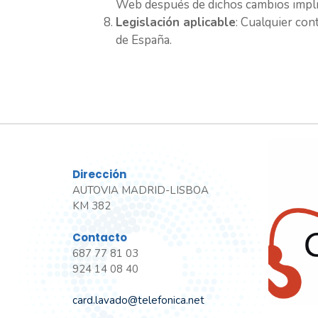
Web después de dichos cambios implic
Legislación aplicable
: Cualquier con
de España.
Dirección
AUTOVIA MADRID-LISBOA
KM 382
Contacto
687 77 81 03
924 14 08 40
card.lavado@telefonica.net